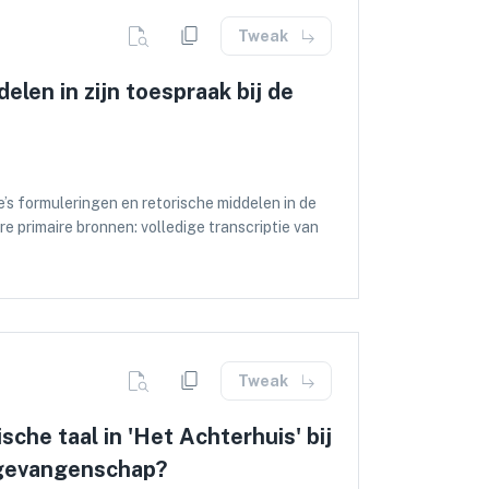
afieën) die iets specifieks zeggen over
jl van je school/IB-systeem. Gebruik primaire
Tweak
confronteren.
eft op de research question en verdeel je essay
len in zijn toespraak bij de
ionele doel van gesprekken in plot en
erde citaten en analyseer je stap voor stap hoe
tand) de vader‑zoonrelatie construeren.
en wees concreet over effect op de lezer.
n, en hoe beïnvloedt dat familierelaties als
’s formuleringen en retorische middelen in de
e primaire bronnen: volledige transcriptie van
k correcte bronvermelding, en vermijd breed
gen van 2014, parlementaire context,
terugverbindt naar de research question en de
itimiteit. Maak aantekeningen bij passages die
en voorgesteld en waarom? Laat iemand (docent
etaforen, frames, herhaling, modaliteit,
aals en lever een nette bibliografie mee.
at je later makkelijk kunt terugvinden waarom
rte fragmenten en beschrijf nauwkeurig welke
Tweak
egitimiteit. Leg uit hoe woordkeuze
ndenheid of rechtvaardiging oproept. Op macro-
he taal in 'Het Achterhuis' bij
sluit bij of afwijkt van bredere narratieven over
 gevangenschap?
os/pathos/logos, framing, agenda-setting), en