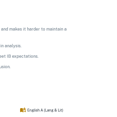
s and makes it harder to maintain a
in analysis.
eet IB expectations.
usion.
English A (Lang & Lit)