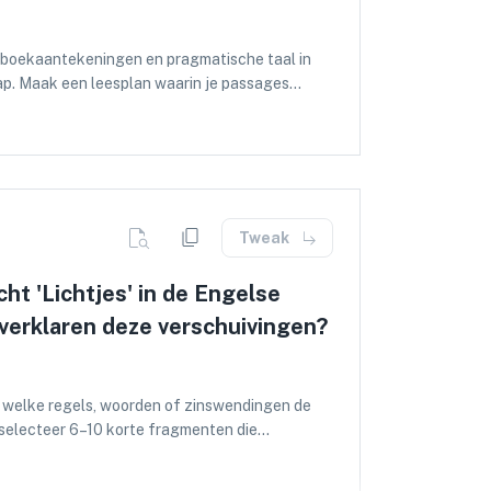
 methodologie; enkele ontwikkelde
ngen samenvat en hun betekenis voor begrip van
agboekaantekeningen en pragmatische taal in
onselectie of interpretatieve keuzes) en gebruik
p. Maak een leesplan waarin je passages
 relevante bewijsvoering en coherente
r tijd kunt tonen. Let bij het selecteren op
n verifiëren.
 concreet is — noteer voorbeelden met pagina-
re literaire analyses over dagboekgenre en
 edities van Het Achterhuis; gebruik
 Nederlands is. Tijdens je analyse combineer
 van woordkeuze, zinsstructuur, interpunctie,
Tweak
draagt aan de verbeelding van volwassenwording
sche detailbeschrijvingen morele keuzes
ht 'Lichtjes' in de Engelse
onstrueren: zoek naar groei in abstract
n verklaren deze verschuivingen?
orte citaten, gevolgd door analyse die
re structuur: een korte inleiding met de research
n taalkundige analyse samenbrengen, en een
 expliciet rekening met tekstanalyse,
n welke regels, woorden of zinswendingen de
ondes: één om logische consistentie en
 selecteer 6–10 korte fragmenten die
e reflectie over beperkingen van je analyse en
 concreet wat er in de brontekst gebeurt
 verliest/aanpast. Gebruik directe citaten met